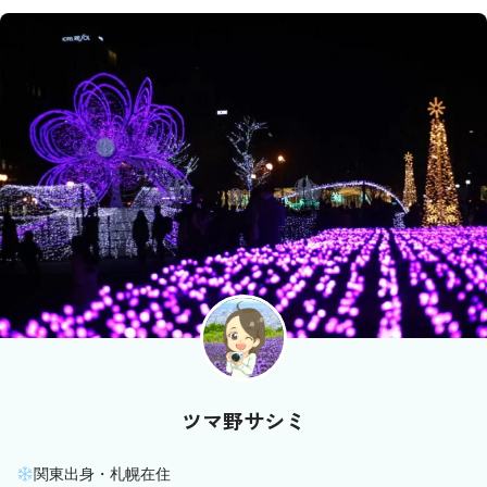
ツマ野サシミ
関東出身・札幌在住