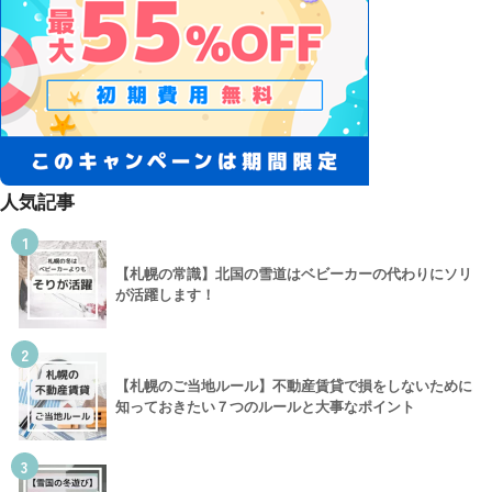
人気記事
1
【札幌の常識】北国の雪道はベビーカーの代わりにソリ
が活躍します！
2
【札幌のご当地ルール】不動産賃貸で損をしないために
知っておきたい７つのルールと大事なポイント
3