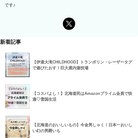
です♪
新着記事
【伊達大滝CHILDHOOD】トランポリン・レーザータグ
で遊びたおす！巨大屋内遊技場
【コスパよし！】北海道民はAmazonプライム会員で快
適♡雪国生活
【北海道のおいしいもの】今金男しゃく！日本一おいし
い幻の男爵いも